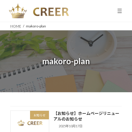
コ
ナ
ン
ビ
テ
ゲ
ン
ー
HOME
makoro-plan
ツ
シ
へ
ョ
ス
ン
キ
に
ッ
移
プ
動
makoro-plan
【お知らせ】ホームページリニュー
お知らせ
アルのお知らせ
2025年10月17日