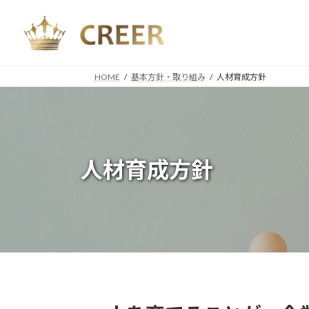
コ
ナ
ン
ビ
テ
ゲ
ン
ー
ツ
シ
HOME
基本方針・取り組み
人材育成方針
へ
ョ
ス
ン
キ
に
ッ
移
プ
動
人材育成方針