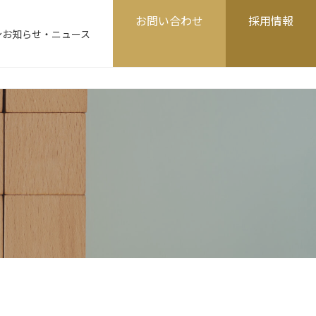
グ
グ
お問い合わせ
採用情報
ル
ル
お知らせ・ニュース
ー
ー
プ
プ
リ
リ
ン
ン
ク
ク