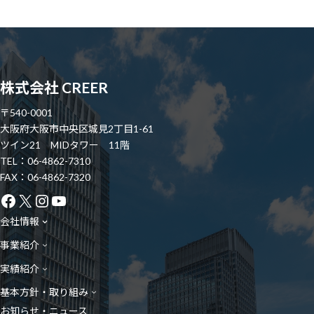
株式会社 CREER
〒540-0001
大阪府大阪市中央区城見2丁目1-61
ツイン21 MIDタワー 11階
TEL：06-4862-7310
FAX：06-4862-7320
Facebook
X
Instagram
YouTube
会社情報
事業紹介
実績紹介
基本方針・取り組み
お知らせ・ニュース